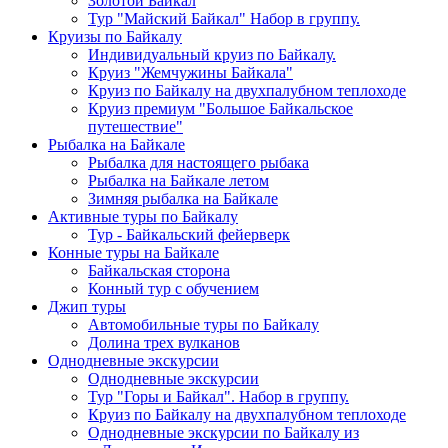
Золотой Байкал
Тур "Майский Байкал" Набор в группу.
Круизы по Байкалу
Индивидуальный круиз по Байкалу.
Круиз "Жемчужины Байкала"
Круиз по Байкалу на двухпалубном теплоходе
Круиз премиум "Большое Байкальское
путешествие"
Рыбалка на Байкале
Рыбалка для настоящего рыбака
Рыбалка на Байкале летом
Зимняя рыбалка на Байкале
Активные туры по Байкалу
Тур - Байкальский фейерверк
Конные туры на Байкале
Байкальская сторона
Конный тур с обучением
Джип туры
Автомобильные туры по Байкалу
Долина трех вулканов
Однодневные экскурсии
Однодневные экскурсии
Тур "Горы и Байкал". Набор в группу.
Круиз по Байкалу на двухпалубном теплоходе
Однодневные экскурсии по Байкалу из