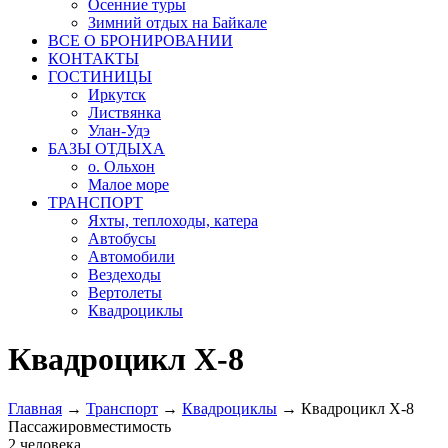
Осенние туры
Зимний отдых на Байкале
ВСЕ О БРОНИРОВАНИИ
КОНТАКТЫ
ГОСТИНИЦЫ
Иркутск
Листвянка
Улан-Удэ
БАЗЫ ОТДЫХА
о. Ольхон
Малое море
ТРАНСПОРТ
Яхты, теплоходы, катера
Автобусы
Автомобили
Вездеходы
Вертолеты
Квадроциклы
Квадроцикл Х-8
Главная
→
Транспорт
→
Квадроциклы
→
Квадроцикл Х-8
Пассажировместимость
2 человека