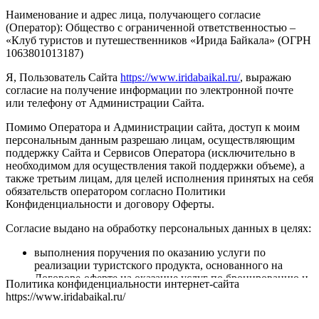
Наименование и адрес лица, получающего согласие
(Оператор):
Общество с ограниченной ответственностью –
«Клуб туристов и путешественников «Ирида Байкала» (ОГРН
1063801013187)
Я, Пользователь Сайта
https://www.iridabaikal.ru/
, выражаю
согласие на получение информации по электронной почте
или телефону от Администрации Сайта.
Помимо Оператора и Администрации сайта, доступ к моим
персональным данным разрешаю лицам, осуществляющим
поддержку Сайта и Сервисов Оператора (исключительно в
необходимом для осуществления такой поддержки объеме), а
также третьим лицам, для целей исполнения принятых на себя
обязательств оператором согласно Политики
Конфиденциальности и договору Оферты.
Согласие выдано на обработку персональных данных в целях:
выполнения поручения по оказанию услуги по
реализации туристского продукта, основанного на
Договоре-оферте на оказание услуг по бронированию и
Политика конфиденциальности интернет-сайта
оплате туристского продукта, туристической услуги;
https://www.iridabaikal.ru/
исполнения соглашений по предоставлению доступа к
Сайту, его Содержанию и/или Сервису, к функционалу