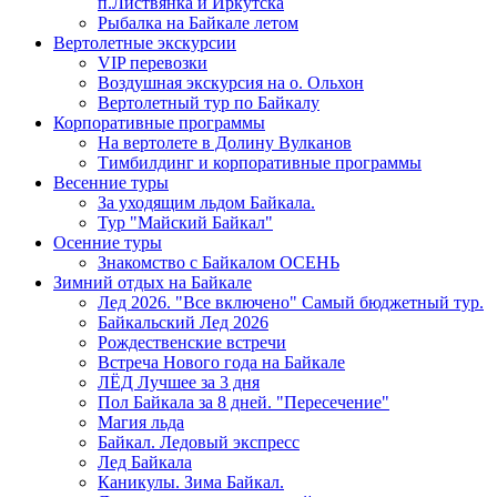
п.Листвянка и Иркутска
Рыбалка на Байкале летом
Вертолетные экскурсии
VIP перевозки
Воздушная экскурсия на о. Ольхон
Вертолетный тур по Байкалу
Корпоративные программы
На вертолете в Долину Вулканов
Тимбилдинг и корпоративные программы
Весенние туры
За уходящим льдом Байкала.
Тур "Майский Байкал"
Осенние туры
Знакомство с Байкалом ОСЕНЬ
Зимний отдых на Байкале
Лед 2026. "Все включено" Самый бюджетный тур.
Байкальский Лед 2026
Рождественские встречи
Встреча Нового года на Байкале
ЛЁД Лучшее за 3 дня
Пол Байкала за 8 дней. "Пересечение"
Магия льда
Байкал. Ледовый экспресс
Лед Байкала
Каникулы. Зима Байкал.