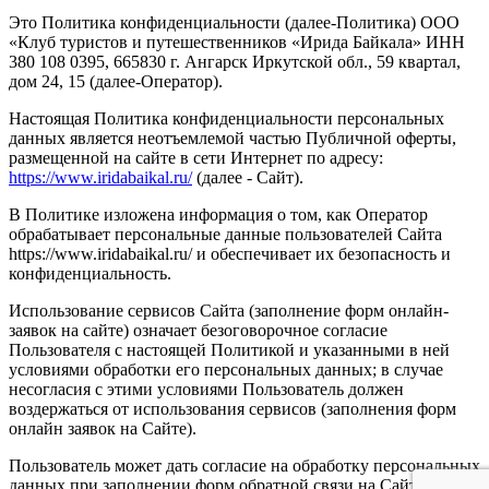
Сервиса, для администрирования Сайта;
Это Политика конфиденциальности (далее-Политика) ООО
идентификации при регистрации на Сайте и/или при
«Клуб туристов и путешественников «Ирида Байкала» ИНН
использовании Сервиса;
380 108 0395, 665830 г. Ангарск Иркутской обл., 59 квартал,
оказания услуг, обработки запросов и заявок;
дом 24, 15 (далее-Оператор).
установления обратной связи, включая направление
уведомлений и запросов;
Настоящая Политика конфиденциальности персональных
подтверждения полноты предоставленных
данных является неотъемлемой частью Публичной оферты,
персональных данных;
размещенной на сайте в сети Интернет по адресу:
заключения договоров, осуществления взаиморасчетов;
https://www.iridabaikal.ru/
(далее - Сайт).
сбора Оператором статистики;
улучшения качества работы Сайта и/или его Сервиса,
В Политике изложена информация о том, как Оператор
удобства их использования и разработки новых
обрабатывает персональные данные пользователей Сайта
сервисов и услуг;
https://www.iridabaikal.ru/ и обеспечивает их безопасность и
проведения маркетинговых (рекламных) мероприятий,
конфиденциальность.
направления Оператором предложений и получения их
Использование сервисов Сайта (заполнение форм онлайн-
Пользователем для продвижения на рынке услуг
заявок на сайте) означает безоговорочное согласие
Оператора, в том числе, путем осуществления прямых
Пользователя с настоящей Политикой и указанными в ней
контактов.
условиями обработки его персональных данных; в случае
для целей повышения осведомленности посетителей
несогласия с этими условиями Пользователь должен
Сайта
https://www.iridabaikal.ru/
, о продуктах и услугах,
воздержаться от использования сервисов (заполнения форм
предоставления релевантной рекламной информации и
онлайн заявок на Сайте).
оптимизации рекламы.
Перечень данных, на обработку которых дается согласие:
Пользователь может дать согласие на обработку персональных
данных при заполнении форм обратной связи на Сайте и