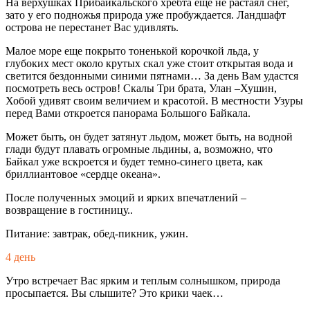
На верхушках Прибайкальского хребта еще не растаял снег,
зато у его подножья природа уже пробуждается. Ландшафт
острова не перестанет Вас удивлять.
Малое море еще покрыто тоненькой корочкой льда, у
глубоких мест около крутых скал уже стоит открытая вода и
светится бездонными синими пятнами… За день Вам удастся
посмотреть весь остров! Скалы Три брата, Улан –Хушин,
Хобой удивят своим величием и красотой. В местности Узуры
перед Вами откроется панорама Большого Байкала.
Может быть, он будет затянут льдом, может быть, на водной
глади будут плавать огромные льдины, а, возможно, что
Байкал уже вскроется и будет темно-синего цвета, как
бриллиантовое «сердце океана».
После полученных эмоций и ярких впечатлений –
возвращение в гостиницу..
Питание: завтрак, обед-пикник, ужин.
4 день
Утро встречает Вас ярким и теплым солнышком, природа
просыпается. Вы слышите? Это крики чаек…