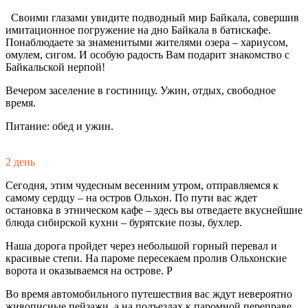
Своими глазами увидите подводный мир Байкала, совершив
имитационное погружение на дно Байкала в батискафе.
Понаблюдаете за знаменитыми жителями озера – хариусом,
омулем, сигом. И особую радость Вам подарит знакомство с
Байкальской нерпой!
Вечером заселение в гостиницу. Ужин, отдых, свободное
время.
Питание: обед и ужин.
2 день
Сегодня, этим чудесным весенним утром, отправляемся к
самому сердцу – на остров Ольхон. По пути вас ждет
остановка в этническом кафе – здесь вы отведаете вкуснейшие
блюда сибирской кухни – бурятские позы, бухлер.
Наша дорога пройдет через небольшой горный перевал и
красивые степи. На пароме пересекаем пролив Ольхонские
ворота и оказываемся на острове. Р
Во время автомобильного путешествия вас ждут невероятно
живописные пейзажи, а на подъездах к паромной переправе