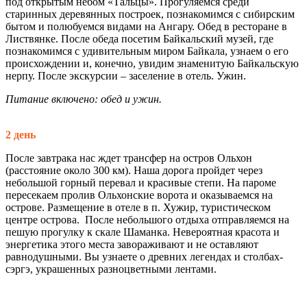
под открытым небом «Тальцы». Прогуляемся среди
старинных деревянных построек, познакомимся с сибирским
бытом и полюбуемся видами на Ангару. Обед в ресторане в
Листвянке. После обеда посетим Байкальский музей, где
познакомимся с удивительным миром Байкала, узнаем о его
происхождении и, конечно, увидим знаменитую Байкальскую
нерпу. После экскурсии – заселение в отель. Ужин.
Питание включено: обед и ужин.
2 день
После завтрака нас ждет трансфер на остров Ольхон
(расстояние около 300 км). Наша дорога пройдет через
небольшой горный перевал и красивые степи. На пароме
пересекаем пролив Ольхонские ворота и оказываемся на
острове. Размещение в отеле в п. Хужир, туристическом
центре острова. После небольшого отдыха отправляемся на
пешую прогулку к скале Шаманка. Невероятная красота и
энергетика этого места завораживают и не оставляют
равнодушными. Вы узнаете о древних легендах и столбах-
сэргэ, украшенных разноцветными лентами.