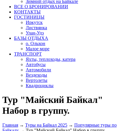
Зимний отдых на Байкале
ВСЕ О БРОНИРОВАНИИ
КОНТАКТЫ
ГОСТИНИЦЫ
Иркутск
Листвянка
Улан-Удэ
БАЗЫ ОТДЫХА
о. Ольхон
Малое море
ТРАНСПОРТ
Яхты, теплоходы, катера
Автобусы
Автомобили
Вездеходы
Вертолеты
Квадроциклы
Тур "Майский Байкал"
Набор в группу.
Главная
→
Туры на Байкал 2025
→
Популярные туры по
Байкалу
→
Тур "Майский Байкал" Набор в группу.