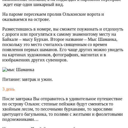
ждет еще один шикарный вид.
На пароме пересекаем пролив Ольхонские ворота и
оказываемся на острове.
Разместившись в номере, вы сможете поужинать и отдохнуть
с дороги или прогуляться к самому знаменитому месту на
Байкале – мысу Бурхан. Второе название – Мыс Шаманка,
поскольку это место считалось священным со времен
появления первых шаманов. Его чаще других можно увидеть
на картинах художников, фотографиях, магнитах и в
изображениях других сувениров.
Питание: завтрак и ужин.
3 день
После завтрака Вы отправитесь в удивительное путешествие
по острову Ольхон: степные пейзажи будут сменяться то
хвойным лесом, то песочными бурханами, то зарослями
цветущего багульника, то полями с желтыми и фиолетовыми
подснежниками…