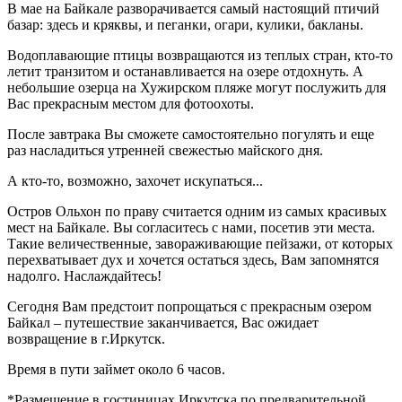
В мае на Байкале разворачивается самый настоящий птичий
базар: здесь и кряквы, и пеганки, огари, кулики, бакланы.
Водоплавающие птицы возвращаются из теплых стран, кто-то
летит транзитом и останавливается на озере отдохнуть. А
небольшие озерца на Хужирском пляже могут послужить для
Вас прекрасным местом для фотоохоты.
После завтрака Вы сможете самостоятельно погулять и еще
раз насладиться утренней свежестью майского дня.
А кто-то, возможно, захочет искупаться...
Остров Ольхон по праву считается одним из самых красивых
мест на Байкале. Вы согласитесь с нами, посетив эти места.
Такие величественные, завораживающие пейзажи, от которых
перехватывает дух и хочется остаться здесь, Вам запомнятся
надолго. Наслаждайтесь!
Сегодня Вам предстоит попрощаться с прекрасным озером
Байкал – путешествие заканчивается, Вас ожидает
возвращение в г.Иркутск.
Время в пути займет около 6 часов.
*Размещение в гостиницах Иркутска по предварительной