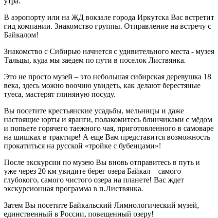
утра.
В аэропорту или на ЖД вокзале города Иркутска Вас встретит
гид компании. Знакомство группы. Отправление на встречу с
Байкалом!
Знакомство с Сибирью начнется с удивительного места - музея
Тальцы, куда мы заедем по пути в поселок Листвянка.
Это не просто музей – это небольшая сибирская деревушка 18
века, здесь можно воочию увидеть, как делают берестяные
туеса, мастерят глиняную посуду.
Вы посетите крестьянские усадьбы, мельницы и даже
настоящие юрты и яранги, полакомитесь блинчиками с мёдом
и попьете горячего таежного чая, приготовленного в самоваре
на шишках в трактире! А еще Вам представится возможность
прокатиться на русской «тройке с бубенцами»!
После экскурсии по музею Вы вновь отправитесь в путь и
уже через 20 км увидите берег озера Байкал – самого
глубокого, самого чистого озера на планете! Вас ждет
экскурсионная программа в п.Листвянка.
Затем Вы посетите Байкальский Лимнологический музей,
единственный в России, повещенный озеру!