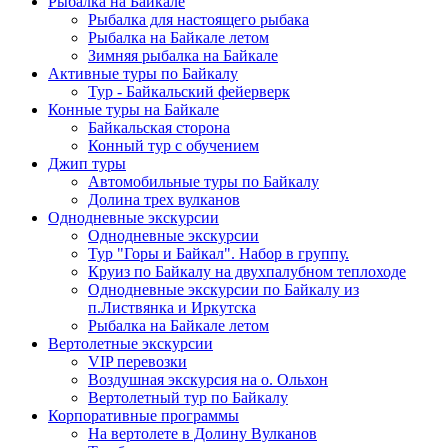
Рыбалка на Байкале
Рыбалка для настоящего рыбака
Рыбалка на Байкале летом
Зимняя рыбалка на Байкале
Активные туры по Байкалу
Тур - Байкальский фейерверк
Конные туры на Байкале
Байкальская сторона
Конный тур с обучением
Джип туры
Автомобильные туры по Байкалу
Долина трех вулканов
Однодневные экскурсии
Однодневные экскурсии
Тур "Горы и Байкал". Набор в группу.
Круиз по Байкалу на двухпалубном теплоходе
Однодневные экскурсии по Байкалу из
п.Листвянка и Иркутска
Рыбалка на Байкале летом
Вертолетные экскурсии
VIP перевозки
Воздушная экскурсия на о. Ольхон
Вертолетный тур по Байкалу
Корпоративные программы
На вертолете в Долину Вулканов