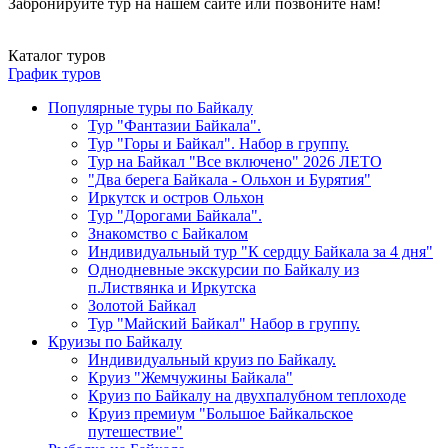
Забронируйте тур на нашем сайте или позвоните нам!
Каталог туров
График туров
Популярные туры по Байкалу
Тур "Фантазии Байкала".
Тур "Горы и Байкал". Набор в группу.
Тур на Байкал "Все включено" 2026 ЛЕТО
"Два берега Байкала - Ольхон и Бурятия"
Иркутск и остров Ольхон
Тур "Дорогами Байкала".
Знакомство с Байкалом
Индивидуальный тур "К сердцу Байкала за 4 дня"
Однодневные экскурсии по Байкалу из
п.Листвянка и Иркутска
Золотой Байкал
Тур "Майский Байкал" Набор в группу.
Круизы по Байкалу
Индивидуальный круиз по Байкалу.
Круиз "Жемчужины Байкала"
Круиз по Байкалу на двухпалубном теплоходе
Круиз премиум "Большое Байкальское
путешествие"