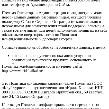
согласие на получение информации по электронной почте
или телефону от Администрации Сайта.
Помимо Оператора и Администрации сайта, доступ к моим
персональным данным разрешаю лицам, осуществляющим
поддержку Сайта и Сервисов Оператора (исключительно в
необходимом для осуществления такой поддержки объеме), а
также третьим лицам, для целей исполнения принятых на себя
обязательств оператором согласно Политики
Конфиденциальности и договору Оферты.
Согласие выдано на обработку персональных данных в целях:
выполнения поручения по оказанию услуги по
реализации туристского продукта, основанного на
Договоре-оферте на оказание услуг по бронированию и
Политика конфиденциальности интернет-сайта
оплате туристского продукта, туристической услуги;
https://www.iridabaikal.ru/
исполнения соглашений по предоставлению доступа к
Сайту, его Содержанию и/или Сервису, к функционалу
Сервиса, для администрирования Сайта;
Это Политика конфиденциальности (далее-Политика) ООО
идентификации при регистрации на Сайте и/или при
«Клуб туристов и путешественников «Ирида Байкала» ИНН
использовании Сервиса;
380 108 0395, 665830 г. Ангарск Иркутской обл., 59 квартал,
оказания услуг, обработки запросов и заявок;
дом 24, 15 (далее-Оператор).
установления обратной связи, включая направление
уведомлений и запросов;
Настоящая Политика конфиденциальности персональных
подтверждения полноты предоставленных