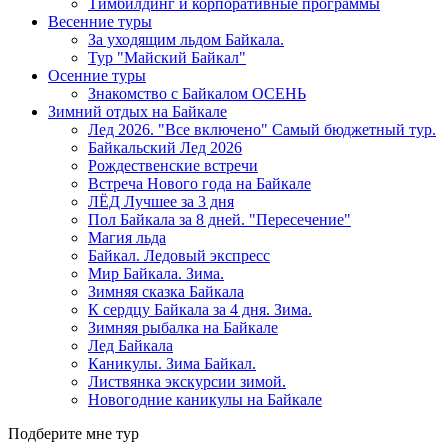
Тимбилдинг и корпоративные программы
Весенние туры
За уходящим льдом Байкала.
Тур "Майский Байкал"
Осенние туры
Знакомство с Байкалом ОСЕНЬ
Зимний отдых на Байкале
Лед 2026. "Все включено" Самый бюджетный тур.
Байкальский Лед 2026
Рождественские встречи
Встреча Нового года на Байкале
ЛЁД Лучшее за 3 дня
Пол Байкала за 8 дней. "Пересечение"
Магия льда
Байкал. Ледовый экспресс
Мир Байкала. Зима.
Зимняя сказка Байкала
К сердцу Байкала за 4 дня. Зима.
Зимняя рыбалка на Байкале
Лед Байкала
Каникулы. Зима Байкал.
Листвянка экскурсии зимой.
Новогодние каникулы на Байкале
Подберите мне тур