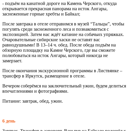
- подъём на канатной дороге на Камень Черского, откуда
открывается прекрасная панорама на исток Ангары,
заснеженные горные хребты и Байкал;
После завтрака в отеле отправимся в музей “Тальцы”, чтобы
погулять среди заснеженного леса и познакомиться с
экспозицией. Затем нас ждёт катание на собачьих упряжках.
Очаровательные сибирские хаски не оставят вас
равнодушными! В 13–14 ч. обед. После обеда подъём на
обзорную площадку на Камне Черского, где вы сможете
полюбоваться на исток Ангары, который никогда не
замерзает.
После окончания экскурсионной программы в Листвянке –
трансфер в Иркутск, размещение в отеле.
Вечером соберёмся на заключительный ужин, будем делиться
впечатлениями и фотографиями.
Питание: завтрак, обед, ужин.
6 день
Завтрак. Трансфер в аэропорт. Ваш тур на Байкале подошёл к