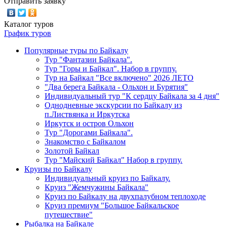
Отправить заявку
Каталог туров
График туров
Популярные туры по Байкалу
Тур "Фантазии Байкала".
Тур "Горы и Байкал". Набор в группу.
Тур на Байкал "Все включено" 2026 ЛЕТО
"Два берега Байкала - Ольхон и Бурятия"
Индивидуальный тур "К сердцу Байкала за 4 дня"
Однодневные экскурсии по Байкалу из
п.Листвянка и Иркутска
Иркутск и остров Ольхон
Тур "Дорогами Байкала".
Знакомство с Байкалом
Золотой Байкал
Тур "Майский Байкал" Набор в группу.
Круизы по Байкалу
Индивидуальный круиз по Байкалу.
Круиз "Жемчужины Байкала"
Круиз по Байкалу на двухпалубном теплоходе
Круиз премиум "Большое Байкальское
путешествие"
Рыбалка на Байкале