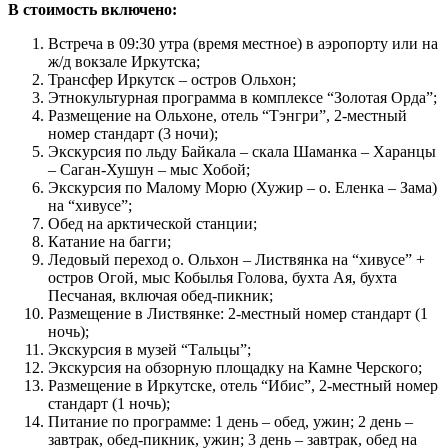
В стоимость включено:
Встреча в 09:30 утра (время местное) в аэропорту или на
ж/д вокзале Иркутска;
Трансфер Иркутск – остров Ольхон;
Этнокультурная программа в комплексе “Золотая Орда”;
Размещение на Ольхоне, отель “Тэнгри”, 2-местный
номер стандарт (3 ночи);
Экскурсия по льду Байкала – скала Шаманка – Харанцы
– Саган-Хушун – мыс Хобой;
Экскурсия по Малому Морю (Хужир – о. Еленка – Зама)
на “хивусе”;
Обед на арктической станции;
Катание на багги;
Ледовый переход о. Ольхон – Листвянка на “хивусе” +
остров Огой, мыс Кобылья Голова, бухта Ая, бухта
Песчаная, включая обед-пикник;
Размещение в Листвянке: 2-местный номер стандарт (1
ночь);
Экскурсия в музей “Тальцы”;
Экскурсия на обзорную площадку на Камне Черского;
Размещение в Иркутске, отель “Ибис”, 2-местный номер
стандарт (1 ночь);
Питание по программе: 1 день – обед, ужин; 2 день –
завтрак, обед-пикник, ужин; 3 день – завтрак, обед на