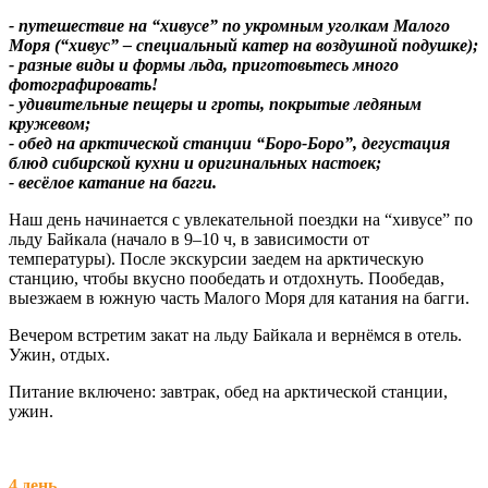
- путешествие на “хивусе” по укромным уголкам Малого
Моря (“хивус” – специальный катер на воздушной подушке);
- разные виды и формы льда, приготовьтесь много
фотографировать!
- удивительные пещеры и гроты, покрытые ледяным
кружевом;
- обед на арктической станции “Боро-Боро”, дегустация
блюд сибирской кухни и оригинальных настоек;
- весёлое катание на багги.
Наш день начинается с увлекательной поездки на “хивусе” по
льду Байкала (начало в 9–10 ч, в зависимости от
температуры). После экскурсии заедем на арктическую
станцию, чтобы вкусно пообедать и отдохнуть. Пообедав,
выезжаем в южную часть Малого Моря для катания на багги.
Вечером встретим закат на льду Байкала и вернёмся в отель.
Ужин, отдых.
Питание включено: завтрак, обед на арктической станции,
ужин.
4 день