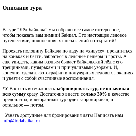
Описание тура
В туре “Лёд Байкала” мы собрали все самое интересное,
чтобы показать вам зимний Байкал. Это настоящее ледовое
путешествие, полное новых впечатлений и открытий!
Проехать половину Байкала по льду на «хивусе», прокатиться
на коньках и багги, забраться в ледяные пещеры и гроты. А
еще увидеть, каким разным бывает байкальский лёд с его
трещинками, пузырьками и причудливыми узорами. И,
конечно, сделать фотографии в популярных ледовых локациях
и увезти с собой счастливые воспоминания.
*У Вас есть возможность
забронировать тур, не оплачивая
всю сумму
сразу. Достаточно внести
только 30%
в качестве
предоплаты, и выбранный тур будет забронирован, а
остальное — потом.
Узнать доступные для бронирования даты Написать нам
i
nfo@iridabaikal.ru