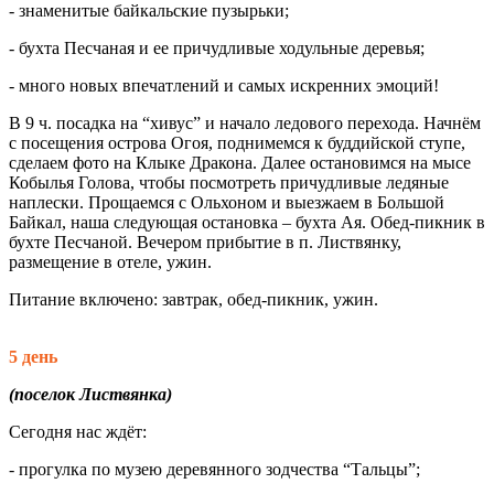
- знаменитые байкальские пузырьки;
- бухта Песчаная и ее причудливые ходульные деревья;
- много новых впечатлений и самых искренних эмоций!
В 9 ч. посадка на “хивус” и начало ледового перехода. Начнём
с посещения острова Огоя, поднимемся к буддийской ступе,
сделаем фото на Клыке Дракона. Далее остановимся на мысе
Кобылья Голова, чтобы посмотреть причудливые ледяные
наплески. Прощаемся с Ольхоном и выезжаем в Большой
Байкал, наша следующая остановка – бухта Ая. Обед-пикник в
бухте Песчаной. Вечером прибытие в п. Листвянку,
размещение в отеле, ужин.
Питание включено: завтрак, обед-пикник, ужин.
5 день
(поселок Листвянка)
Сегодня нас ждёт:
- прогулка по музею деревянного зодчества “Тальцы”;