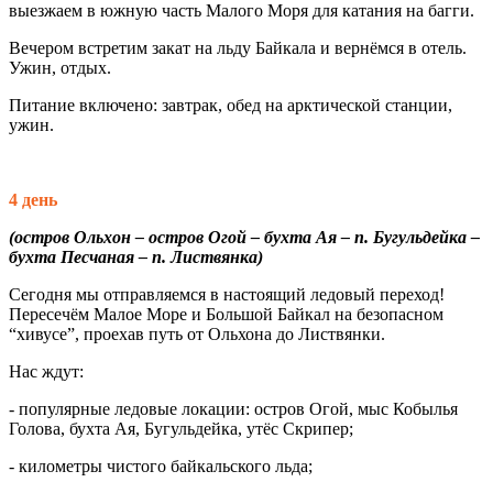
выезжаем в южную часть Малого Моря для катания на багги.
Вечером встретим закат на льду Байкала и вернёмся в отель.
Ужин, отдых.
Питание включено: завтрак, обед на арктической станции,
ужин.
4 день
(остров Ольхон – остров Огой – бухта Ая – п. Бугульдейка –
бухта Песчаная – п. Листвянка)
Сегодня мы отправляемся в настоящий ледовый переход!
Пересечём Малое Море и Большой Байкал на безопасном
“хивусе”, проехав путь от Ольхона до Листвянки.
Нас ждут:
- популярные ледовые локации: остров Огой, мыс Кобылья
Голова, бухта Ая, Бугульдейка, утёс Скрипер;
- километры чистого байкальского льда;