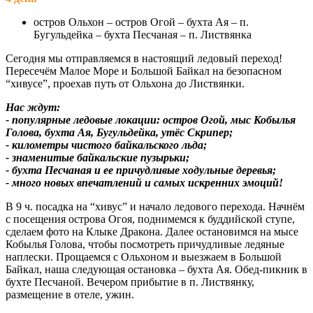
остров Ольхон – остров Огой – бухта Ая – п.
Бугульдейка – бухта Песчаная – п. Листвянка
Сегодня мы отправляемся в настоящий ледовый переход!
Пересечём Малое Море и Большой Байкал на безопасном
“хивусе”, проехав путь от Ольхона до Листвянки.
Нас ждут:
- популярные ледовые локации: остров Огой, мыс Кобылья
Голова, бухта Ая, Бугульдейка, утёс Скрипер;
- километры чистого байкальского льда;
- знаменитые байкальские пузырьки;
- бухта Песчаная и ее причудливые ходульные деревья;
- много новых впечатлений и самых искренних эмоций!
В 9 ч. посадка на “хивус” и начало ледового перехода. Начнём
с посещения острова Огоя, поднимемся к буддийской ступе,
сделаем фото на Клыке Дракона. Далее остановимся на мысе
Кобылья Голова, чтобы посмотреть причудливые ледяные
наплески. Прощаемся с Ольхоном и выезжаем в Большой
Байкал, наша следующая остановка – бухта Ая. Обед-пикник в
бухте Песчаной. Вечером прибытие в п. Листвянку,
размещение в отеле, ужин.