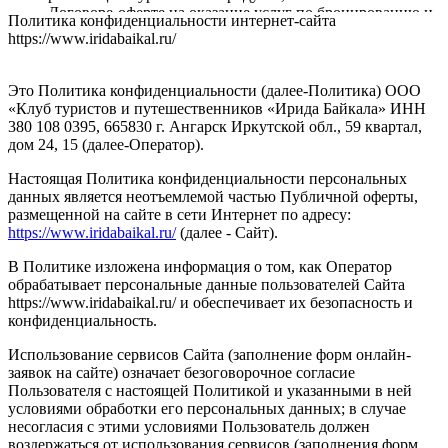
Договоре-оферте на оказание услуг по бронированию и
Политика конфиденциальности интернет-сайта
оплате туристского продукта, туристической услуги;
https://www.iridabaikal.ru/
исполнения соглашений по предоставлению доступа к
Сайту, его Содержанию и/или Сервису, к функционалу
Сервиса, для администрирования Сайта;
Это Политика конфиденциальности (далее-Политика) ООО
идентификации при регистрации на Сайте и/или при
«Клуб туристов и путешественников «Ирида Байкала» ИНН
использовании Сервиса;
380 108 0395, 665830 г. Ангарск Иркутской обл., 59 квартал,
оказания услуг, обработки запросов и заявок;
дом 24, 15 (далее-Оператор).
установления обратной связи, включая направление
уведомлений и запросов;
Настоящая Политика конфиденциальности персональных
подтверждения полноты предоставленных
данных является неотъемлемой частью Публичной оферты,
персональных данных;
размещенной на сайте в сети Интернет по адресу:
заключения договоров, осуществления взаиморасчетов;
https://www.iridabaikal.ru/
(далее - Сайт).
сбора Оператором статистики;
улучшения качества работы Сайта и/или его Сервиса,
В Политике изложена информация о том, как Оператор
удобства их использования и разработки новых
обрабатывает персональные данные пользователей Сайта
сервисов и услуг;
https://www.iridabaikal.ru/ и обеспечивает их безопасность и
проведения маркетинговых (рекламных) мероприятий,
конфиденциальность.
направления Оператором предложений и получения их
Использование сервисов Сайта (заполнение форм онлайн-
Пользователем для продвижения на рынке услуг
заявок на сайте) означает безоговорочное согласие
Оператора, в том числе, путем осуществления прямых
Пользователя с настоящей Политикой и указанными в ней
контактов.
условиями обработки его персональных данных; в случае
для целей повышения осведомленности посетителей
несогласия с этими условиями Пользователь должен
Сайта
https://www.iridabaikal.ru/
, о продуктах и услугах,
воздержаться от использования сервисов (заполнения форм
предоставления релевантной рекламной информации и