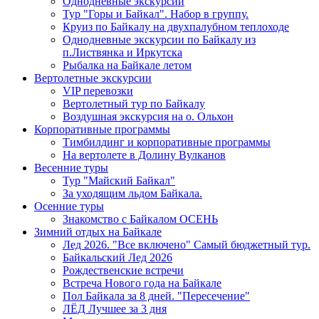
Однодневные экскурсии
Тур "Горы и Байкал". Набор в группу.
Круиз по Байкалу на двухпалубном теплоходе
Однодневные экскурсии по Байкалу из
п.Листвянка и Иркутска
Рыбалка на Байкале летом
Вертолетные экскурсии
VIP перевозки
Вертолетный тур по Байкалу
Воздушная экскурсия на о. Ольхон
Корпоративные программы
Тимбилдинг и корпоративные программы
На вертолете в Долину Вулканов
Весенние туры
Тур "Майский Байкал"
За уходящим льдом Байкала.
Осенние туры
Знакомство с Байкалом ОСЕНЬ
Зимний отдых на Байкале
Лед 2026. "Все включено" Самый бюджетный тур.
Байкальский Лед 2026
Рождественские встречи
Встреча Нового года на Байкале
Пол Байкала за 8 дней. "Пересечение"
ЛЁД Лучшее за 3 дня