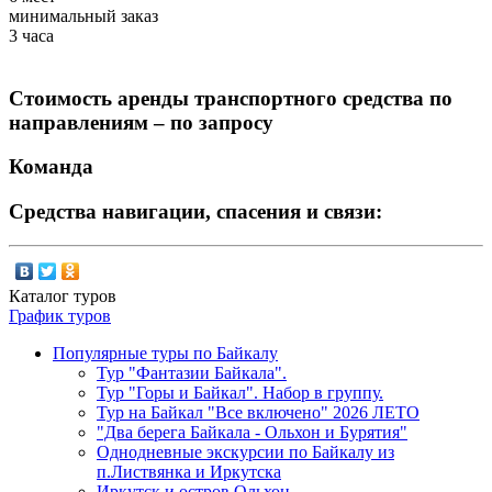
минимальный заказ
3 часа
Стоимость аренды транспортного средства по
направлениям – по запросу
Команда
Средства навигации, спасения и связи:
Каталог туров
График туров
Популярные туры по Байкалу
Тур "Фантазии Байкала".
Тур "Горы и Байкал". Набор в группу.
Тур на Байкал "Все включено" 2026 ЛЕТО
"Два берега Байкала - Ольхон и Бурятия"
Однодневные экскурсии по Байкалу из
п.Листвянка и Иркутска
Иркутск и остров Ольхон