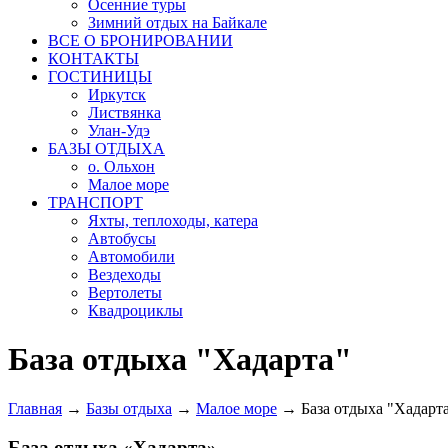
Осенние туры
Зимний отдых на Байкале
ВСЕ О БРОНИРОВАНИИ
КОНТАКТЫ
ГОСТИНИЦЫ
Иркутск
Листвянка
Улан-Удэ
БАЗЫ ОТДЫХА
о. Ольхон
Малое море
ТРАНСПОРТ
Яхты, теплоходы, катера
Автобусы
Автомобили
Вездеходы
Вертолеты
Квадроциклы
База отдыха "Хадарта"
Главная
→
Базы отдыха
→
Малое море
→
База отдыха "Хадарт
База отдыха «Хадарта»