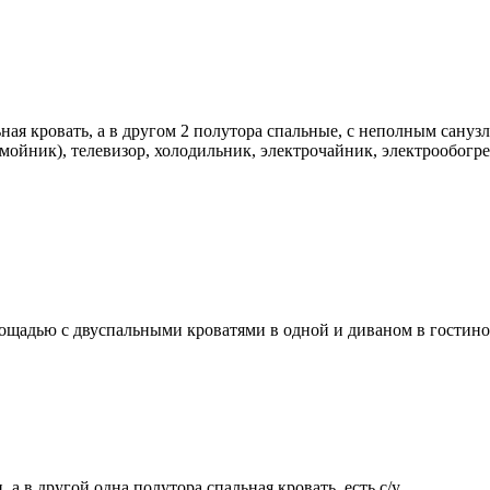
 кровать, а в другом 2 полутора спальные, с неполным санузлом
ойник), телевизор, холодильник, электрочайник, электрообогре
щадью с двуспальными кроватями в одной и диваном в гостиной 
а в другой одна полутора спальная кровать, есть с/у.