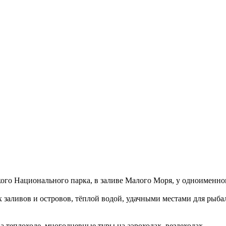
ского Национального парка, в заливе Малого Моря, у одноименно
 заливов и островов, тёплой водой, удачными местами для рыба
 теплоходе, многодневные туры на аэроходах, вездеходах.